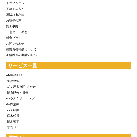
トップページ
初めての方へ
選ばれる理由
お客様の声
施工事例
ご意見・ご感想
料金プラン
お問い合わせ
賠償責任補償について
加盟希望の業者の方へ
サービス一覧
-不用品回収
-遺品整理
-ゴミ屋敷整理･片付け
-庭石処分・撤去
-ハウスクリーニング
-特殊清掃
-ハチ駆除
-庭木伐採
-庭木剪定
-草刈り