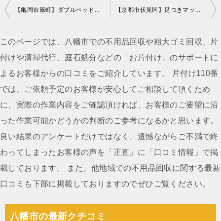
投
【亀岡市篠町】ダブルベッドやルームランナーの回収☆大きな家具も処分できお喜びいただけました！
【京都市伏見区】足つきマットレスの回収ご依頼☆迅速な対応にお喜びいただけました！
稿
ナ
このページでは、八幡市での不用品回収や粗大ゴミ回収、片
ビ
付けや清掃代行、庭石処分などの「お片付け」のサポートに
ゲ
よるお客様からの口コミをご紹介しています。 片付け110番
ー
では、ご依頼予定のお客様が安心してご相談して頂くため
シ
に、実際の作業内容をご確認頂ければ、お客様のご要望に沿
ョ
った作業可能かどうかの判断のご参考になるかと思います。
ン
良い結果のアンケートだけではなく、遺憾ながらご不満で終
わってしまったお客様の声を「正直」に「口コミ情報」で掲
載しております。 また、他地域での不用品回収に関する最新
口コミも下部に掲載しておりますのでぜひご覧ください。
八幡市の最新クチコミ