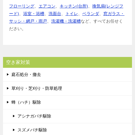
フローリング
、
エアコン
、
キッチン(台所)
、
換気扇(レンジフ
ード)
、
浴室・浴槽
、
洗面台
、
トイレ
、
ベランダ
、
窓ガラス・
サッシ・網戸・雨戸
、
洗濯機・洗濯槽
など、すべてお任せく
ださい。
空き家対策
庭石処分・撤去
草刈り・芝刈り・防草処理
蜂（ハチ）駆除
アシナガバチ駆除
スズメバチ駆除