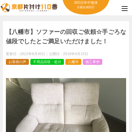
365日年中無休
京都全域対応
【八幡市】ソファーの回収ご依頼☆手ごろな
値段でしたとご満足いただけました！
更新日：
2022年9月30日
公開日：
2019年4月15日
お客様の声
不用品回収・処分
八幡市
施工事例