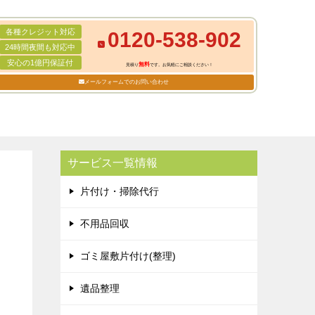
各種クレジット対応
0120-538-902
24時間夜間も対応中
安心の1億円保証付
無料
見積り
です。お気軽にご相談ください！
メールフォームでのお問い合わせ
サービス一覧情報
片付け・掃除代行
不用品回収
ゴミ屋敷片付け(整理)
遺品整理