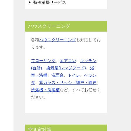
特殊清掃サービス
ハウスクリーニング
各種
ハウスクリーニング
も対応してお
ります。
フローリング
、
エアコン
、
キッチン
(台所)
、
換気扇(レンジフード)
、
浴
室・浴槽
、
洗面台
、
トイレ
、
ベラン
ダ
、
窓ガラス・サッシ・網戸・雨戸
、
洗濯機・洗濯槽
など、すべてお任せく
ださい。
空き家対策