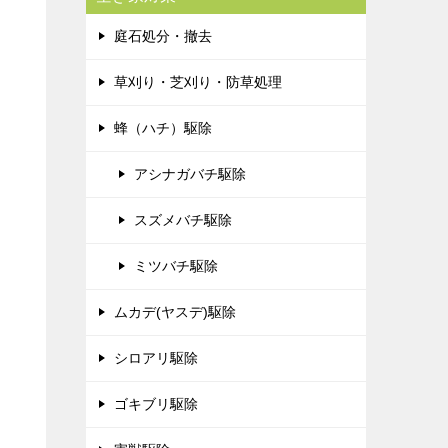
庭石処分・撤去
草刈り・芝刈り・防草処理
蜂（ハチ）駆除
アシナガバチ駆除
スズメバチ駆除
ミツバチ駆除
ムカデ(ヤスデ)駆除
シロアリ駆除
ゴキブリ駆除