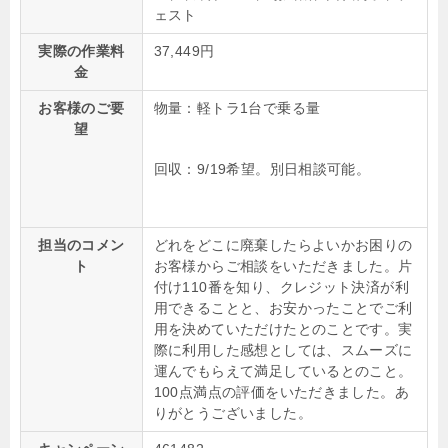
ェスト
実際の作業料
37,449円
金
お客様のご要
物量：軽トラ1台で乗る量
望
回収：9/19希望。別日相談可能。
担当のコメン
どれをどこに廃棄したらよいかお困りの
ト
お客様からご相談をいただきました。片
付け110番を知り、クレジット決済が利
用できることと、お安かったことでご利
用を決めていただけたとのことです。実
際に利用した感想としては、スムーズに
運んでもらえて満足しているとのこと。
100点満点の評価をいただきました。あ
りがとうございました。