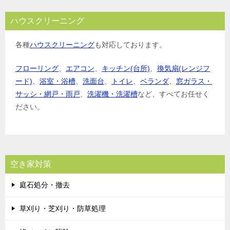
ハウスクリーニング
各種
ハウスクリーニング
も対応しております。
フローリング
、
エアコン
、
キッチン(台所)
、
換気扇(レンジフ
ード)
、
浴室・浴槽
、
洗面台
、
トイレ
、
ベランダ
、
窓ガラス・
サッシ・網戸・雨戸
、
洗濯機・洗濯槽
など、すべてお任せく
ださい。
空き家対策
庭石処分・撤去
草刈り・芝刈り・防草処理