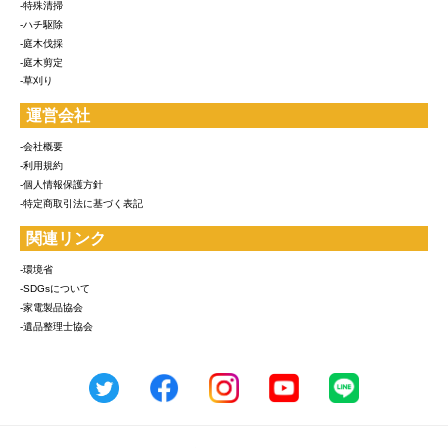
-特殊清掃
-ハチ駆除
-庭木伐採
-庭木剪定
-草刈り
運営会社
-会社概要
-利用規約
-個人情報保護方針
-特定商取引法に基づく表記
関連リンク
-環境省
-SDGsについて
-家電製品協会
-遺品整理士協会