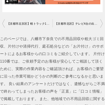
投
【京都市左京区】軽トラック1台程度の出張回収・処分ご依頼
【京都市北区】テレビ4台の出張不用品回収・処分ご依頼
稿
ナ
このページでは、八幡市下奈良での不用品回収や粗大ゴミ回
ビ
収、片付けや清掃代行、庭石処分などの「お片付け」のサポ
ゲ
ートによるお客様からの口コミをご紹介しています。 片付け
ー
110番では、ご依頼予定のお客様が安心してご相談して頂く
シ
ために、実際の作業内容をご確認頂ければ、お客様のご要望
ョ
に沿った作業可能かどうかの判断のご参考になるかと思いま
ン
す。 良い結果のアンケートだけではなく、遺憾ながらご不満
で終わってしまったお客様の声を「正直」に「口コミ情報」
で掲載しております。 また、他地域での不用品回収に関する