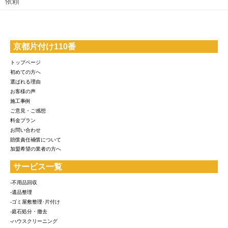
依頼
京都片付け110番
トップページ
初めての方へ
選ばれる理由
お客様の声
施工事例
ご意見・ご感想
料金プラン
お問い合わせ
賠償責任補償について
加盟希望の業者の方へ
サービス一覧
-不用品回収
-遺品整理
-ゴミ屋敷整理･片付け
-庭石処分・撤去
-ハウスクリーニング