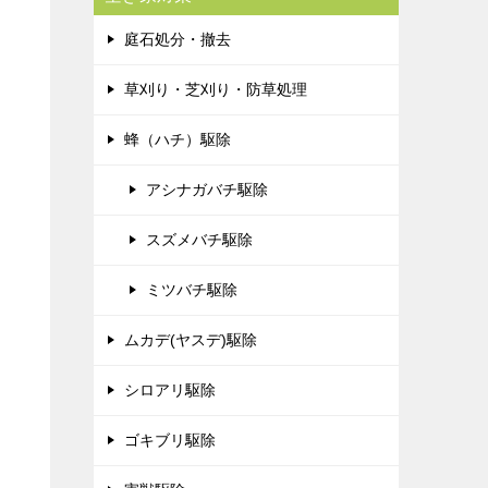
庭石処分・撤去
草刈り・芝刈り・防草処理
蜂（ハチ）駆除
アシナガバチ駆除
スズメバチ駆除
ミツバチ駆除
ムカデ(ヤスデ)駆除
シロアリ駆除
ゴキブリ駆除