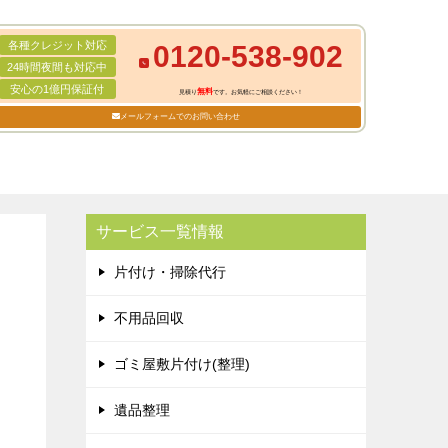
各種クレジット対応
0120-538-902
24時間夜間も対応中
安心の1億円保証付
無料
見積り
です。お気軽にご相談ください！
メールフォームでのお問い合わせ
サービス一覧情報
片付け・掃除代行
不用品回収
ゴミ屋敷片付け(整理)
遺品整理