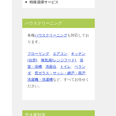
特殊清掃サービス
ハウスクリーニング
各種
ハウスクリーニング
も対応してお
ります。
フローリング
、
エアコン
、
キッチン
(台所)
、
換気扇(レンジフード)
、
浴
室・浴槽
、
洗面台
、
トイレ
、
ベラン
ダ
、
窓ガラス・サッシ・網戸・雨戸
、
洗濯機・洗濯槽
など、すべてお任せく
ださい。
空き家対策