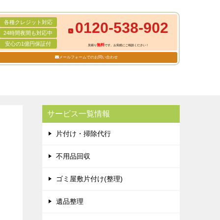
各種クレジット対応
0120-538-902
24時間夜間も対応中
安心の1億円保証付
無料
見積り
です。お気軽にご相談ください！
メールフォームでのお問い合わせ
サービス一覧情報
片付け・掃除代行
不用品回収
ゴミ屋敷片付け(整理)
遺品整理