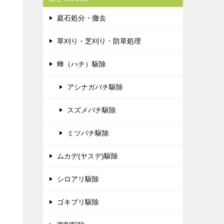
庭石処分・撤去
草刈り・芝刈り・防草処理
蜂（ハチ）駆除
アシナガバチ駆除
スズメバチ駆除
ミツバチ駆除
ムカデ(ヤスデ)駆除
シロアリ駆除
ゴキブリ駆除