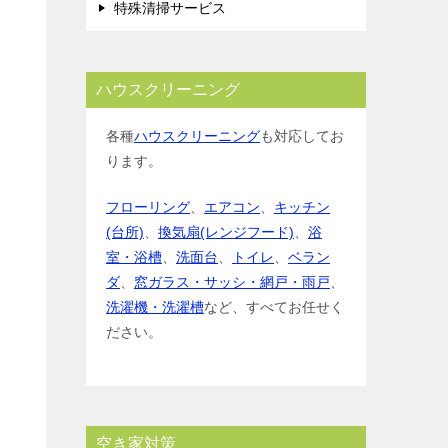
特殊清掃サービス
ハウスクリーニング
各種
ハウスクリーニング
も対応してお
ります。
フローリング
、
エアコン
、
キッチン
(台所)
、
換気扇(レンジフード)
、
浴
室・浴槽
、
洗面台
、
トイレ
、
ベラン
ダ
、
窓ガラス・サッシ・網戸・雨戸
、
洗濯機・洗濯槽
など、すべてお任せく
ださい。
空き家対策