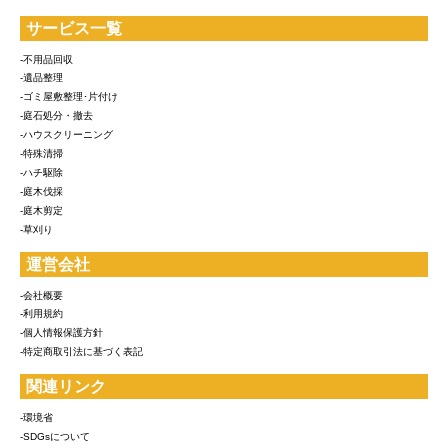
サービス一覧
-不用品回収
-遺品整理
-ゴミ屋敷整理･片付け
-庭石処分・撤去
-ハウスクリーニング
-特殊清掃
-ハチ駆除
-庭木伐採
-庭木剪定
-草刈り
運営会社
-会社概要
-利用規約
-個人情報保護方針
-特定商取引法に基づく表記
関連リンク
-環境省
-SDGsについて