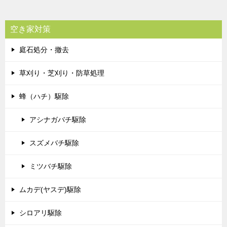
空き家対策
庭石処分・撤去
草刈り・芝刈り・防草処理
蜂（ハチ）駆除
アシナガバチ駆除
スズメバチ駆除
ミツバチ駆除
ムカデ(ヤスデ)駆除
シロアリ駆除