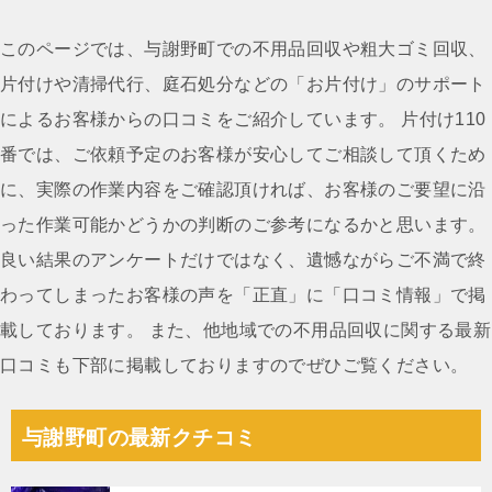
稿
ナ
このページでは、与謝野町での不用品回収や粗大ゴミ回収、
ビ
片付けや清掃代行、庭石処分などの「お片付け」のサポート
ゲ
によるお客様からの口コミをご紹介しています。 片付け110
ー
番では、ご依頼予定のお客様が安心してご相談して頂くため
シ
に、実際の作業内容をご確認頂ければ、お客様のご要望に沿
ョ
った作業可能かどうかの判断のご参考になるかと思います。
ン
良い結果のアンケートだけではなく、遺憾ながらご不満で終
わってしまったお客様の声を「正直」に「口コミ情報」で掲
載しております。 また、他地域での不用品回収に関する最新
口コミも下部に掲載しておりますのでぜひご覧ください。
与謝野町の最新クチコミ