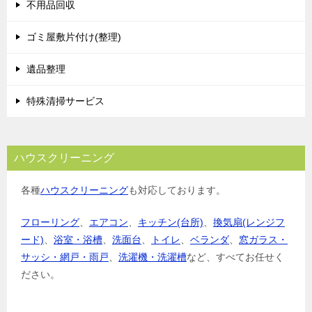
不用品回収
ゴミ屋敷片付け(整理)
遺品整理
特殊清掃サービス
ハウスクリーニング
各種
ハウスクリーニング
も対応しております。
フローリング
、
エアコン
、
キッチン(台所)
、
換気扇(レンジフ
ード)
、
浴室・浴槽
、
洗面台
、
トイレ
、
ベランダ
、
窓ガラス・
サッシ・網戸・雨戸
、
洗濯機・洗濯槽
など、すべてお任せく
ださい。